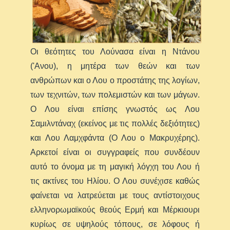
Οι θεότητες του Λούνασα είναι η Ντάνου
('Aνου), η μητέρα των θεών και των
ανθρώπων και ο Λου ο προστάτης της λογίων,
των τεχνιτών, των πολεμιστών και των μάγων.
Ο Λου είναι επίσης γνωστός ως Λου
Σαμιλντάναχ (εκείνος με τις πολλές δεξιότητες)
και Λου Λαμχφάντα (Ο Λου ο Μακρυχέρης).
Αρκετοί είναι οι συγγραφείς που συνδέουν
αυτό το όνομα με τη μαγική λόγχη του Λου ή
τις ακτίνες του Ηλίου. Ο Λου συνέχισε καθώς
φαίνεται να λατρεύεται με τους αντίστοιχους
ελληνορωμαϊκούς θεούς Ερμή και Μέρκιουρι
κυρίως σε υψηλούς τόπους, σε λόφους ή