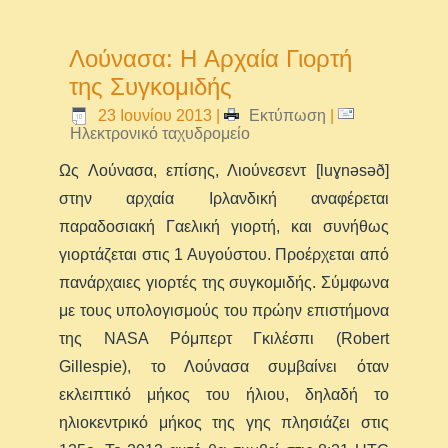
Λούνασα: Η Aρχαία Γιορτή
της Συγκομιδής
23 Ιουνίου 2013
|
Εκτύπωση
|
Ηλεκτρονικό ταχυδρομείο
Ως Λούνασα, επίσης, Λιούνεσεντ [luɣnəsəð]
στην αρχαία Ιρλανδική αναφέρεται
παραδοσιακή Γαελική γιορτή, και συνήθως
γιορτάζεται στις 1 Αυγούστου. Προέρχεται από
πανάρχαιες γιορτές της συγκομιδής. Σύμφωνα
με τους υπολογισμούς του πρώην επιστήμονα
της NASA Ρόμπερτ Γκιλέσπι (Robert
Gillespie), το Λούνασα συμβαίνει όταν
εκλειπτικό μήκος του ήλιου, δηλαδή το
ηλιοκεντρικό μήκος της γης πλησιάζει στις