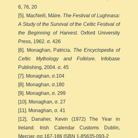
6, 76, 20
[5]. MacNeill, Máire.
The Festival of Lughnasa:
A Study of the Survival of the Celtic Festival of
the Beginning of Harvest.
Oxford University
Press, 1962. σ. 426
[6]. Monaghan, Patricia.
The Encyclopedia of
Celtic Mythology and Folklore.
Infobase
Publishing, 2004. σ. 45
[7]. Monaghan, σ.104
[8]. Monaghan, σ.180
[9]. Monaghan, σ. 299
[10]. Monaghan, σ. 27
[11]. Monaghan, σ. 41
[12]. Danaher, Kevin (1972) The Year in
Ireland: Irish Calendar Customs Dublin,
Mercier. σσ.167-186 ISBN 1-85635-093-2