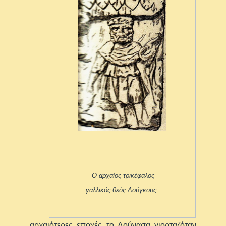
Ο αρχαίος τρικέφαλος
γαλλικός θεός Λούγκους.
αρχαιότερες εποχές το Λούνασα γιορταζόταν