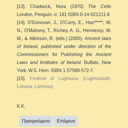
[13]. Chadwick, Nora (1970)
The Celts
London, Penguin. σ. 181 ISBN 0-14-021211-6
[14]. O'Donovan, J., O'Curry, E., Han*****, W.
N., O'Mahony, T., Richey, A. G., Hennessy, W.
M., & Atkinson, R. (eds.) (2000).
Ancient laws
of Ireland, published under direction of the
Commissioners for Publishing the Ancient
Laws and Institutes of Ireland.
Buffalo, New
York: W.S. Hein. ISBN 1-57588-572-7.
[15].
Festival of Lughnasa (Lughnasadh,
Lúnasa, Lammas)
K.K.
Προηγούμενο
Επόμενο