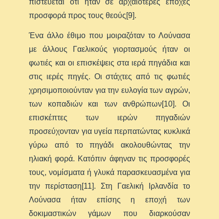
πιστεύεται ότι ήταν σε αρχαιότερες εποχές
προσφορά προς τους θεούς[9].
Ένα άλλο έθιμο που μοιραζόταν το Λούνασα
με άλλους Γαελικούς γιορτασμούς ήταν οι
φωτιές και οι επισκέψεις στα ιερά πηγάδια και
στις ιερές πηγές. Οι στάχτες από τις φωτιές
χρησιμοποιούνταν για την ευλογία των αγρών,
των κοπαδιών και των ανθρώπων[10]. Οι
επισκέπτες των ιερών πηγαδιών
προσεύχονταν για υγεία περπατώντας κυκλικά
γύρω από το πηγάδι ακολουθώντας την
ηλιακή φορά. Κατόπιν άφηναν τις προσφορές
τους, νομίσματα ή γλυκά παρασκευασμένα για
την περίσταση[11]. Στη Γαελική Ιρλανδία το
Λούνασα ήταν επίσης η εποχή των
δοκιμαστικών γάμων που διαρκούσαν