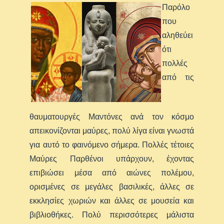
Παρόλο
που
αληθεύει
ότι
πολλές
από τις
θαυματουργές Μαντόνες ανά τον κόσμο
απεικονίζονται μαύρες, πολύ λίγα είναι γνωστά
για αυτό το φαινόμενο σήμερα. Πολλές τέτοιες
Μαύρες Παρθένοι υπάρχουν, έχοντας
επιβιώσει μέσα από αιώνες πολέμου,
ορισμένες σε μεγάλες βασιλικές, άλλες σε
εκκλησίες χωριών και άλλες σε μουσεία και
βιβλιοθήκες. Πολύ περισσότερες μάλιστα