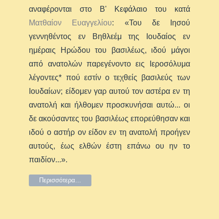
αναφέρονται στο Β' Κεφάλαιο του κατά
Ματθαίον Ευαγγελίου
: «Του δε Ιησού
γεννηθέντος εν Βηθλεέμ της Ιουδαίος εν
ημέραις Ηρώδου του βασιλέως, ιδού μάγοι
από ανατολών παρεγένοντο εις Ιεροσόλυμα
λέγοντες* πού εστίν ο τεχθείς βασιλεύς των
Ιουδαίων; είδομεν γαρ αυτού τον αστέρα εν τη
ανατολή και ήλθομεν προσκυνήσαι αυτώ... οι
δε ακούσαντες του βασιλέως επορεύθησαν και
ιδού ο αστήρ ον είδον εν τη ανατολή προήγεν
αυτούς, έως ελθών έστη επάνω ου ην το
παιδίον...».
Περισσότερα...