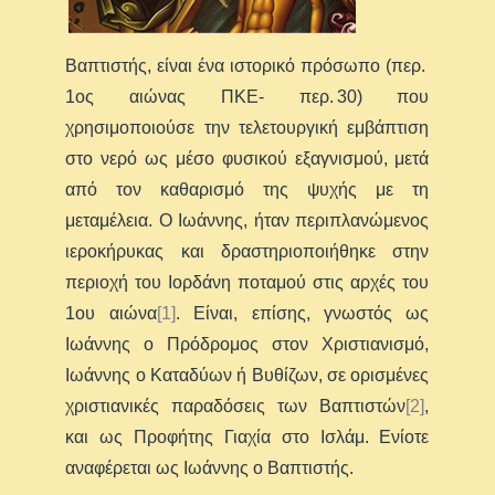
Βαπτιστής, είναι ένα ιστορικό πρόσωπο (περ.
1ος αιώνας ΠΚΕ- περ. 30) που
χρησιμοποιούσε την τελετουργική εμβάπτιση
στο νερό ως μέσο φυσικού εξαγνισμού, μετά
από τον καθαρισμό της ψυχής με τη
μεταμέλεια. Ο Ιωάννης, ήταν περιπλανώμενος
ιεροκήρυκας και δραστηριοποιήθηκε στην
περιοχή του Ιορδάνη ποταμού στις αρχές του
1ου αιώνα
[1]
. Είναι, επίσης, γνωστός ως
Ιωάννης ο Πρόδρομος στον Χριστιανισμό,
Ιωάννης ο Καταδύων ή Βυθίζων, σε ορισμένες
χριστιανικές παραδόσεις των Βαπτιστών
[2]
,
και ως Προφήτης Γιαχία στο Ισλάμ. Ενίοτε
αναφέρεται ως Ιωάννης ο Βαπτιστής.