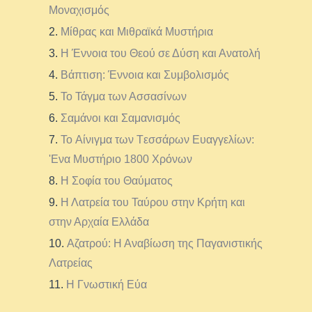
Μοναχισμός
Μίθρας και Μιθραϊκά Μυστήρια
Η Έννοια του Θεού σε Δύση και Ανατολή
Βάπτιση: Έννοια και Συμβολισμός
Το Τάγμα των Ασσασίνων
Σαμάνοι και Σαμανισμός
Το Aίνιγμα των Tεσσάρων Eυαγγελίων:
'Eνα Mυστήριο 1800 Xρόνων
Η Σοφία του Θαύματος
Η Λατρεία του Ταύρου στην Κρήτη και
στην Αρχαία Ελλάδα
Αζατρού: Η Αναβίωση της Παγανιστικής
Λατρείας
Η Γνωστική Εύα