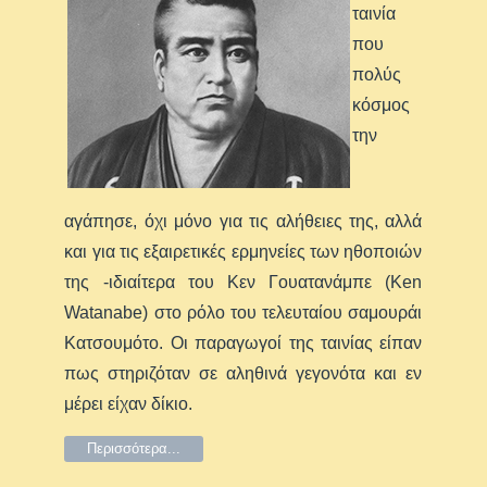
ταινία
που
πολύς
κόσμος
την
αγάπησε, όχι μόνο για τις αλήθειες της, αλλά
και για τις εξαιρετικές ερμηνείες των ηθοποιών
της -ιδιαίτερα του Κεν Γουατανάμπε (Ken
Watanabe) στο ρόλο του τελευταίου σαμουράι
Κατσουμότο. Οι παραγωγοί της ταινίας είπαν
πως στηριζόταν σε αληθινά γεγονότα και εν
μέρει είχαν δίκιο.
Περισσότερα...