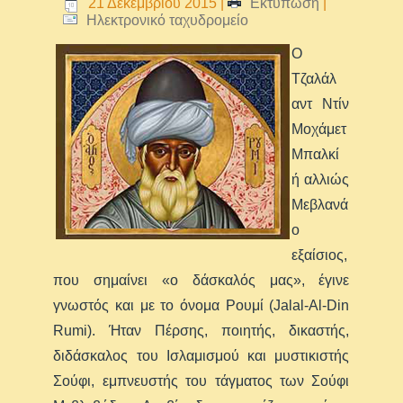
21 Δεκεμβρίου 2015
|
Εκτύπωση
|
Ηλεκτρονικό ταχυδρομείο
O
Τζαλάλ
αντ Ντίν
Μοχάμετ
Μπαλκί
ή αλλιώς
Μεβλανά
ο
εξαίσιος,
που σημαίνει «ο δάσκαλός μας», έγινε
γνωστός και με το όνομα Ρουμί (Jalal-Al-Din
Rumi). Ήταν Πέρσης, ποιητής, δικαστής,
διδάσκαλος του Ισλαμισμού και μυστικιστής
Σούφι, εμπνευστής του τάγματος των Σούφι