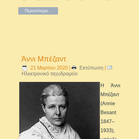
Περισσότερα...
Άννι Μπέζαντ
21 Μαρτίου 2020
|
Εκτύπωση
|
Ηλεκτρονικό ταχυδρομείο
Η Άννι
Μπέζαντ
(Annie
Besant
1847–
1933),