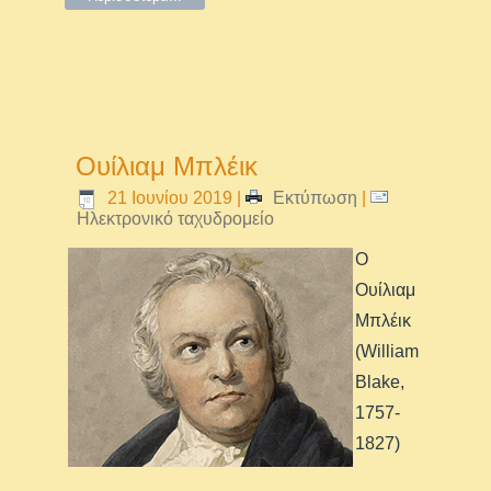
Ουίλιαμ Μπλέικ
21 Ιουνίου 2019
|
Εκτύπωση
|
Ηλεκτρονικό ταχυδρομείο
Ο
Ουίλιαμ
Μπλέικ
(William
Blake,
1757-
1827)