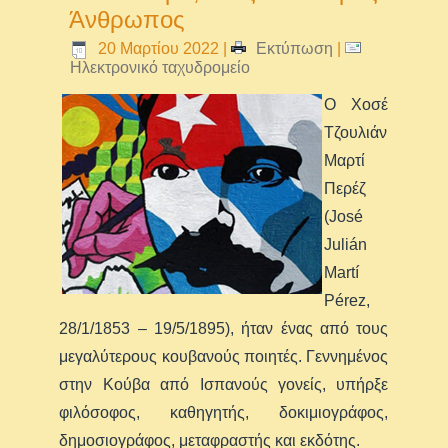
Άνθρωπος
20 Μαρτίου 2022
|
Εκτύπωση
|
Ηλεκτρονικό ταχυδρομείο
Ο Χοσέ
Τζουλιάν
Μαρτί
Περέζ
(José
Julián
Martí
Pérez,
28/1/1853 – 19/5/1895), ήταν ένας από τους
μεγαλύτερους κουβανούς ποιητές. Γεννημένος
στην Κούβα από Ισπανούς γονείς, υπήρξε
φιλόσοφος, καθηγητής, δοκιμιογράφος,
δημοσιογράφος, μεταφραστής και εκδότης.