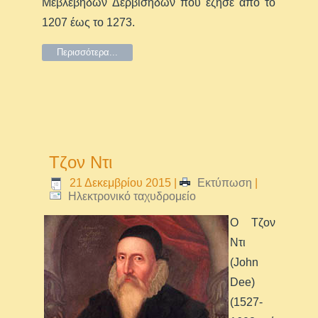
Μεβλεβήδων Δερβίσηδων που έζησε από το
1207 έως το 1273.
Περισσότερα...
Τζoν Ντι
21 Δεκεμβρίου 2015
|
Εκτύπωση
|
Ηλεκτρονικό ταχυδρομείο
Ο Τζoν
Ντι
(John
Dee)
(1527-