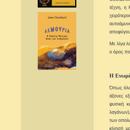
τέχνη, η
χειρότερ
αυτοάμυν
αποφύγουν
Με λίγα λ
ο όρος πο
Η Ενωμέ
Όπως όλα 
άξονες ε
φυσική κ
λαγάνων),
των οποίω
κίνησή μ