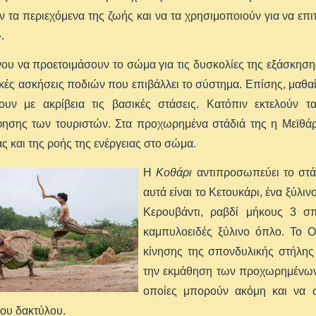
 τα περιεχόμενα της ζωής και να τα χρησιμοποιούν για να επι
.
ου να προετοιμάσουν το σώμα για τις δυσκολίες της εξάσκηση
τικές ασκήσεις ποδιών που επιβάλλει το σύστημα. Επίσης, μαθ
ουν με ακρίβεια τις βασικές στάσεις. Κατόπιν εκτελούν 
ησης των τουριστών. Στα προχωρημένα στάδιά της η Μεϊθάρι
ς και της ροής της ενέργειας στο σώμα.
Η
Κοθάρι
αντιπροσωπεύει το στά
αυτά είναι το Κετουκάρι, ένα ξύλι
Κερουβάντι, ραβδί μήκους 3 σπ
καμπυλοειδές ξύλινο όπλο. Το Οτ
κίνησης της σπονδυλικής στήλης 
την εκμάθηση των προχωρημένων τ
οποίες μπορούν ακόμη και να 
ου δακτύλου.