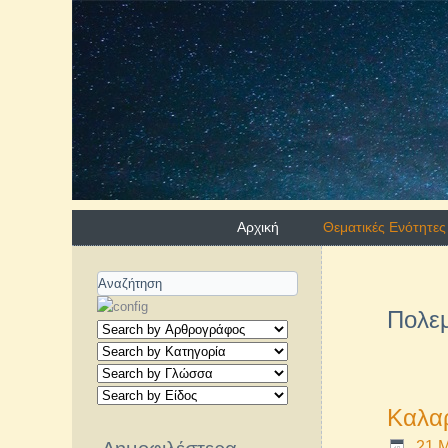
Αρχική
Θεματικές Ενότητες
Πολεμ
Καλαρ
21 Μ