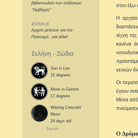
βιβλιοπωλείο των εκδόσεων:
στον έξω 
"Ιάμβλιχος"
Η αρχαία
archive.gr
διαστάσει
Αρχείο μελετών για τον
τέχνη της
Πολιτισμό...και άλλα!
κανένα ά
νοτιοδυτι
Σελήνη - Ζώδια
προϊστάμε
Sun in Leo
γενεών δι
15 degrees
Οι περισσ
Moon in Gemini
έχουν ανα
17 degrees
Μέσα από
Waning Crescent
πνεύματος
Moon
24 days old
Saxum
Powered by
Ο Δρόμο