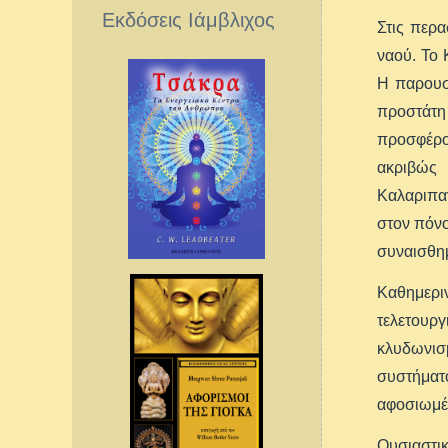
Εκδόσεις Ιάμβλιχος
Στις περα
ναού. Το
Η παρουσί
προστάτη
προσφέρο
ακριβώς 
Καλαριπαγ
στον πόνο
συναισθημ
Καθημερι
τελετουργ
κλυδωνισ
συστήματο
αφοσιωμέν
Ουσιαστικ