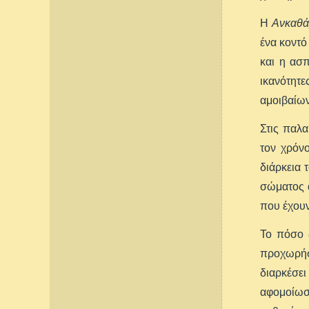
Η
Ανκαθά
ένα κοντό
και η ασπ
ικανότητε
αμοιβαίων
Στις παλα
τον χρόν
διάρκεια 
σώματος α
που έχουν
Το πόσο δ
προχωρήσε
διαρκέσε
αφομοίωση