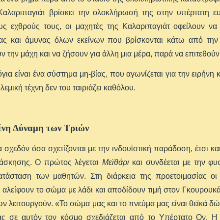
 Καλαριπαγιάτ βρίσκει την ολοκλήρωσή της στην υπέρτατη ευ
ους εχθρούς τους, οι μαχητές της Καλαριπαγιάτ οφείλουν να
ας και άμυνας όλων εκείνων που βρίσκονται κάτω από την 
 την μάχη και να ζήσουν για άλλη μια μέρα, παρά να επιτεθούν
όγια είναι ένα σύστημα μη-βίας, που αγωνίζεται για την ειρήν
λεμική τέχνη δεν του ταιριάζει καθόλου.
νη Δύναμη των Τριών
σχεδόν όσα σχετίζονται με την ινδουϊστική παράδοση, έτσι και
ξάσκησης. Ο πρώτος λέγεται
Μεϊθάρι
και συνδέεται με την φυσ
ατάσταση των μαθητών. Στη διάρκεια της προετοιμασίας ο
 αλείφουν το σώμα με λάδι και αποδίδουν τιμή στον Γκουρουκ
ν λειτουργούν. «Το σώμα μας και το πνεύμα μας είναι θεϊκά δώ
ας σε αυτόν τον κόσμο σχεδιάζεται από το Υπέρτατο Ον. Η