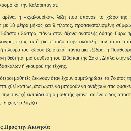
κόσμο και την Καλαριπαγιάτ.
 αρένα, η «κχαλουρίκα», λέξη που υπονοεί το χώρο της πο
ς με 18 μέτρα μήκος και 9 πλάτος, προσανατολισμένη σύμφων
 Βάαστου Σάστρα, πάνω στον άξονα ανατολής-δύσης. Γύρω τρι
νοιγμα, εκτός από μια είσοδο στην ανατολή, τον τόπο από 
κή πλευρά του χώρου βρίσκεται πάντα μια εξέδρα, η Πουθούρ
νη θεότητα, μια σύνθεση του Σίβα και της Σάκτι. Δίπλα στην
δασκάλων ή γκουρού της τέχνης.
ότεροι μαθητές ξεκινούν όταν έχουν συμπληρώσει το 7ο έτος τη
πτυχθεί κάπως, έτσι ώστε να μπορούν να αντέχουν στις φυσικέ
 την συνεχή εκπαίδευση ο μαθητής φτάνει σε ένα είδος απο
, δίχως να λυγίζει.
ς Προς την Ακινησία