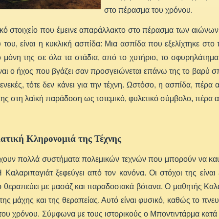
στο πέρασμα του χρόνου.
κό στοιχείο που έμεινε απαράλλακτο στο πέρασμα των αιώνων
 του, είναι η κυκλική ασπίδα: Μια ασπίδα που εξελίχτηκε στ
 μόνη της σε όλα τα στάδια, από το χυτήριο, το σφυρηλάτημα
ναι ο ήχος που βγάζει σαν προσγειώνεται επάνω της το βαρύ σπα
τενεκές, τότε δεν κάνει για την τέχνη. Ωστόσο, η ασπίδα, πέρα 
της στη λαϊκή παράδοση ως τοτεμικό, φυλετικό σύμβολο, πέρα απ
ατική Κληρονομιά της Τέχνης
χουν πολλά συστήματα πολεμικών τεχνών που μπορούν να καυ
 Καλαριπαγιάτ ξεφεύγει από τον κανόνα. Οι στόχοι της είναι
ο θεραπεύει με μασάζ και παραδοσιακά βότανα. Ο μαθητής Καλάρ
 της μάχης και της θεραπείας. Αυτό είναι φυσικό, καθώς το πν
ου χρόνου. Σύμφωνα με τους ιστορικούς ο Μποντιντάρμα κατά τ