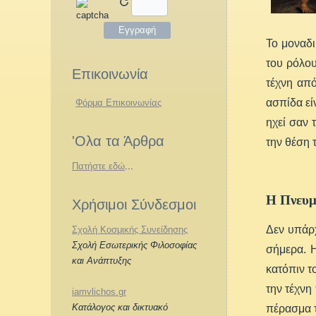
Το μοναδι
του ρόλου
Επικοινωνία
τέχνη από
ασπίδα εί
Φόρμα Επικοινωνίας
ηχεί σαν 
'Ολα τα Άρθρα
την θέση 
Πατήστε εδώ
...
Η Πνευμ
Χρήσιμοι Σύνδεσμοι
Δεν υπάρ
Σχολή Κοσμικής Συνείδησης
Σχολή Εσωτερικής Φιλοσοφίας
σήμερα. Η
και Ανάπτυξης
κατόπιν τ
την τέχνη
iamvlichos.gr
Κατάλογος και δικτυακό
πέρασμα τ