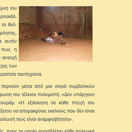
ίμνη του
υρουκάλ.
 το θεό-
 μύησης,
ε αυτήν
ι πως η
ι αντοχή
γχος των
εραπεία ταυτόχρονα.
ς περνούν μέσα από μια σειρά συμβολικών
τρωση του τέλειου πολεμιστή. «Δεν υπάρχουν
ταπουράμ. «Η εξάσκηση σε κάθε πτυχή του
ξίσου να απομακρύνει εκείνους που δεν είναι
οσίωσή τους είναι αναμφισβήτητη».
ής, προς το οποίο προσβλέπει κάθε πολεμική