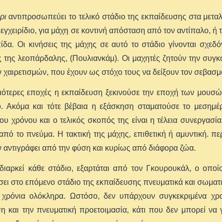
ρι
αντιπροσωπεύει το τελικό στάδιο της εκπαίδευσης στα μετα
 εγχειρίδιο, για μάχη σε κοντινή απόσταση από τον αντίπαλο, ή 
ίδα. Οι κινήσεις της μάχης σε αυτό το στάδιο γίνονται σχεδ
ς της λεοπάρδαλης, (Πουλιανκάμ). Οι μαχητές ζητούν την συγκ
 χαιρετισμών, που έχουν ως στόχο τους να δείξουν τον σεβασμ
ιότερες εποχές η εκπαίδευση ξεκινούσε την εποχή των μουσών
ο. Ακόμα και τότε βέβαια η εξάσκηση σταματούσε το μεσημέρ
του χρόνου και ο τελικός σκοπός της είναι η τέλεια συνεργασί
πό το πνεύμα. Η τακτική της μάχης, επιθετική ή αμυντική. 
 αντιγράφει από την φύση και κυρίως από διάφορα ζώα.
ιαρκεί κάθε στάδιο, εξαρτάται από τον Γκουρουκάλ, ο οποίο
ι στο επόμενο στάδιο της εκπαίδευσης πνευματικά και σωματικά
ι χρόνια ολόκληρα. Ωστόσο, δεν υπάρχουν συγκεκριμένα χρον
 και την πνευματική προετοιμασία, κάτι που δεν μπορεί να γ