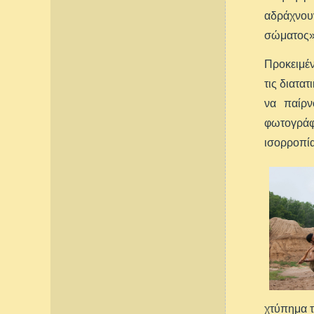
αδράχνουν
σώματος»
Προκειμέν
τις διατα
να παίρν
φωτογράφ
ισορροπία
χτύπημα τ