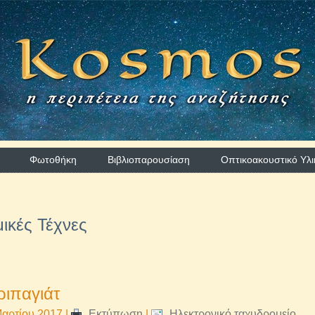
Φωτοθήκη
Βιβλιοπαρουσίαση
Οπτικοακουστικό Υλι
ικές Τέχνες
ιπαγιάτ
αρτίου 2017
|
Εκτύπωση
|
Ηλεκτρονικό ταχυδρομείο