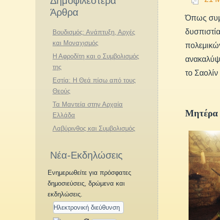
Δημοφιλέστερα
Άρθρα
Όπως συμβ
δυσπιστία
Βουδισμός: Ανάπτυξη, Αρχές
και Μοναχισμός
πολεμικώ
Η Αφροδίτη και ο Συμβολισμός
ανακαλύψο
της
το Σαολίν
Εστία: Η Θεά πίσω από τους
Θεούς
Τα Μαντεία στην Αρχαία
Μητέρα 
Ελλάδα
Λαβύρινθος και Συμβολισμός
Νέα-Εκδηλώσεις
Ενημερωθείτε για πρόσφατες
δημοσιεύσεις, δρώμενα και
εκδηλώσεις.