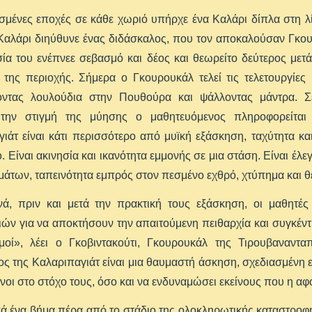
σμένες εποχές σε κάθε χωριό υπήρχε ένα Καλάρι δίπλα στη λ
 Καλάρι διηύθυνε ένας διδάσκαλος, που τον αποκαλούσαν Γκο
α του ενέπνεε σεβασμό και δέος και θεωρείτο δεύτερος μετά
 της περιοχής. Σήμερα ο Γκουρουκάλ τελεί τις τελετουργίες
ντας λουλούδια στην Πουθούρα και ψάλλοντας μάντρα. Σ
την στιγμή της μύησης ο μαθητευόμενος πληροφορείτα
ιάτ είναι κάτι περισσότερο από μυϊκή εξάσκηση, ταχύτητα κα
. Είναι ακινησία και ικανότητα εμμονής σε μια στάση. Είναι έλε
άτων, ταπεινότητα εμπρός στον πεσμένο εχθρό, χτύπημα και θ
νά, πριν και μετά την πρακτική τους εξάσκηση, οι μαθητέ
ιών για να αποκτήσουν την απαιτούμενη πειθαρχία και συγκέν
μοί», λέει ο Γκοβιντακούτι, Γκουρουκάλ της Τιρουβαναν
ς της Καλαριπαγιάτ είναι μια θαυμαστή άσκηση, σχεδιασμένη ε
οι στο στόχο τους, όσο και να ενδυναμώσει εκείνους που η αφ
ά ένα βήμα πέρα από το στάδιο της ολοκληρωτικής καταστροφ