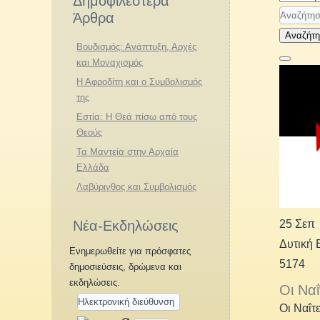
Δημοφιλέστερα
Άρθρα
Αναζήτ
Βουδισμός: Ανάπτυξη, Αρχές
και Μοναχισμός
Η Αφροδίτη και ο Συμβολισμός
της
Εστία: Η Θεά πίσω από τους
Θεούς
Τα Μαντεία στην Αρχαία
Ελλάδα
Λαβύρινθος και Συμβολισμός
25 Σεπ
Νέα-Εκδηλώσεις
Δυτική
Ενημερωθείτε για πρόσφατες
5174
δημοσιεύσεις, δρώμενα και
εκδηλώσεις.
Οι Ναΐ
Οι Ναΐτ