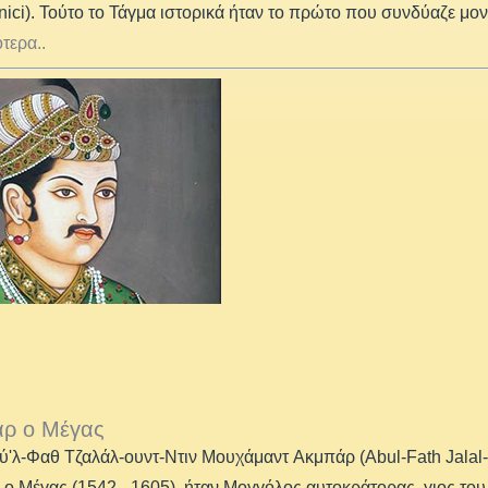
ici). Τούτο το Τάγμα ιστορικά ήταν το πρώτο που συνδύαζε μον
τερα..
ρ ο Μέγας
'λ-Φαθ Τζαλάλ-ουντ-Ντιν Μουχάμαντ Ακμπάρ (Abul-Fath Jala
ο Μέγας (1542 –1605), ήταν Μογγόλος αυτοκράτορας, γιος του