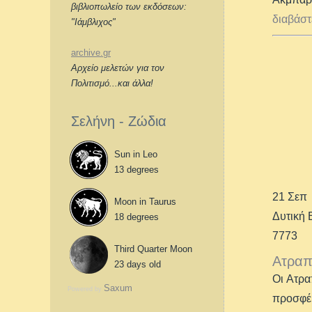
βιβλιοπωλείο των εκδόσεων:
διαβάστ
"Ιάμβλιχος"
archive.gr
Αρχείο μελετών για τον
Πολιτισμό...και άλλα!
Σελήνη - Ζώδια
Sun in Leo
13 degrees
21 Σεπ
Moon in Taurus
Δυτική
18 degrees
7773
Third Quarter Moon
Ατραπ
23 days old
Οι Ατρα
Saxum
Powered by
προσφέρ