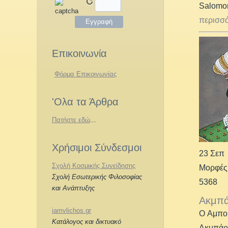
Salomon
περισσό
Επικοινωνία
Φόρμα Επικοινωνίας
'Ολα τα Άρθρα
Πατήστε εδώ
...
Χρήσιμοι Σύνδεσμοι
23 Σεπ
Σχολή Κοσμικής Συνείδησης
Μορφές
Σχολή Εσωτερικής Φιλοσοφίας
5368
και Ανάπτυξης
Ακμπά
iamvlichos.gr
Ο Αμπού
Κατάλογος και δικτυακό
Ακμπάρ 