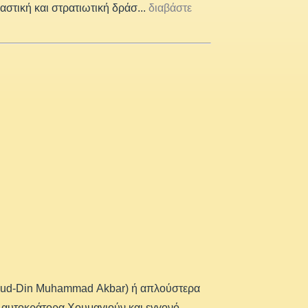
αστική και στρατιωτική δράσ
...
διαβάστε
l-ud-Din Muhammad Akbar) ή απλούστερα
 αυτοκράτορα Χουμαγιούν και εγγονό
...