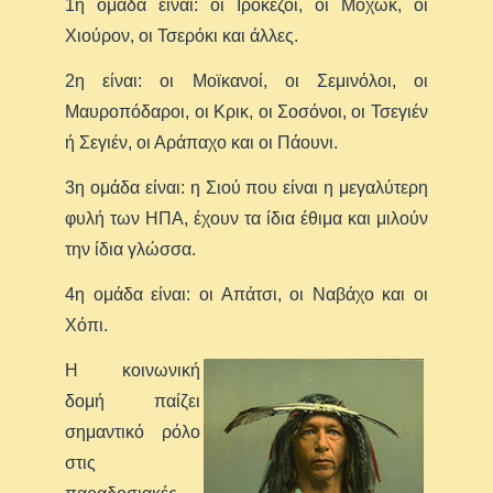
1η ομάδα είναι: οι Ιροκέζοι, οι Μοχώκ, οι
Χιούρον, οι Τσερόκι και άλλες.
2η είναι: οι Μοϊκανοί, οι Σεμινόλοι, οι
Μαυροπόδαροι, οι Κρικ, οι Σοσόνοι, οι Τσεγιέν
ή Σεγιέν, οι Αράπαχο και οι Πάουνι.
3η ομάδα είναι: η Σιού που είναι η μεγαλύτερη
φυλή των ΗΠΑ, έχουν τα ίδια έθιμα και μιλούν
την ίδια γλώσσα.
4η ομάδα είναι: οι Απάτσι, οι Ναβάχο και οι
Χόπι.
Η κοινωνική
δομή παίζει
σημαντικό ρόλο
στις