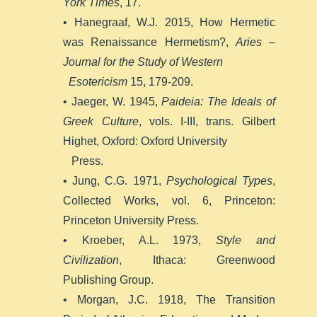
York Times
, 17.
• Hanegraaf, W.J. 2015, How Hermetic
was Renaissance Hermetism?,
Aries –
Journal for the Study of Western
Esotericism
15, 179-209.
• Jaeger, W. 1945,
Paideia: The Ideals of
Greek Culture
, vols. I-III, trans. Gilbert
Highet, Oxford: Oxford University
Press.
• Jung, C.G. 1971,
Psychological Types
,
Collected Works, vol. 6, Princeton:
Princeton University Press.
• Kroeber, A.L. 1973,
Style and
Civilization
, Ithaca: Greenwood
Publishing Group.
• Morgan, J.C. 1918, The Transition