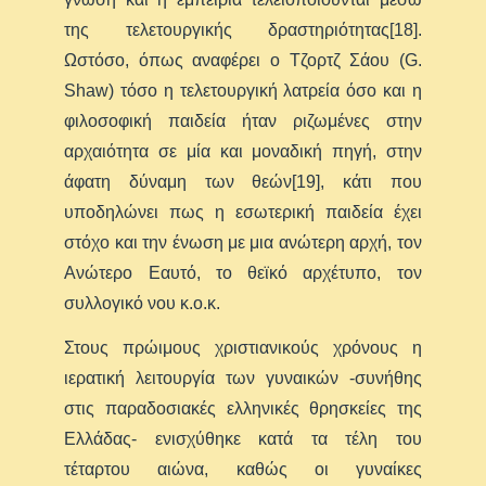
της τελετουργικής δραστηριότητας[18].
Ωστόσο, όπως αναφέρει ο Τζορτζ Σάου (G.
Shaw) τόσο η τελετουργική λατρεία όσο και η
φιλοσοφική παιδεία ήταν ριζωμένες στην
αρχαιότητα σε μία και μοναδική πηγή, στην
άφατη δύναμη των θεών[19], κάτι που
υποδηλώνει πως η εσωτερική παιδεία έχει
στόχο και την ένωση με μια ανώτερη αρχή, τον
Ανώτερο Εαυτό, το θεϊκό αρχέτυπο, τον
συλλογικό νου κ.ο.κ.
Στους πρώιμους χριστιανικούς χρόνους η
ιερατική λειτουργία των γυναικών -συνήθης
στις παραδοσιακές ελληνικές θρησκείες της
Ελλάδας- ενισχύθηκε κατά τα τέλη του
τέταρτου αιώνα, καθώς οι γυναίκες