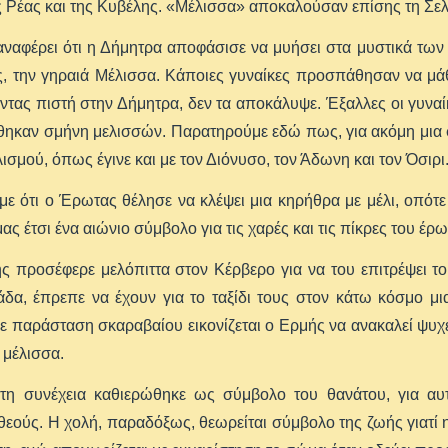
ης Ρέας και της Κυβέλης. «Μέλισσα» αποκαλούσαν επίσης τη Σε
ναφέρει ότι η Δήμητρα αποφάσισε να μυήσει στα μυστικά των 
ης, την γηραιά Μέλισσα. Κάποιες γυναίκες προσπάθησαν να μά
τας πιστή στην Δήμητρα, δεν τα αποκάλυψε. Έξαλλες οι γυναί
θηκαν σμήνη μελισσών. Παρατηρούμε εδώ πως, για ακόμη μια 
λισμού, όπως έγινε και με τον Διόνυσο, τον Άδωνη και τον Όσιρι
ε ότι ο Έρωτας θέλησε να κλέψει μια κηρήθρα με μέλι, οπότε 
ας έτσι ένα αιώνιο σύμβολο για τις χαρές και τις πίκρες του έρω
 προσέφερε μελόπιττα στον Κέρβερο για να του επιτρέψει το
δα, έπρεπε να έχουν για το ταξίδι τους στον κάτω κόσμο μια
ε παράσταση σκαραβαίου εικονίζεται ο Ερμής να ανακαλεί ψυ
α μέλισσα.
στη συνέχεια καθιερώθηκε ως σύμβολο του θανάτου, για αυ
θεούς. Η χολή, παραδόξως, θεωρείται σύμβολο της ζωής γιατί η