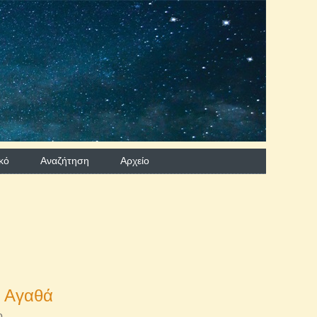
κό
Αναζήτηση
Aρχείο
 Αγαθά
ο