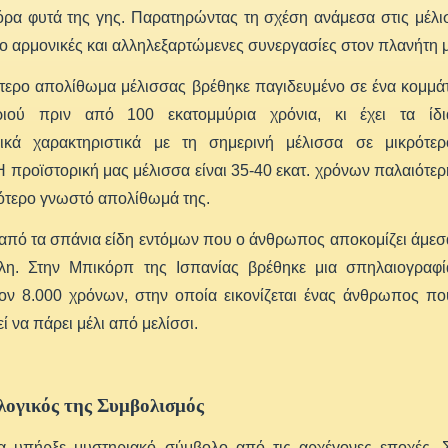
ρα φυτά της γης. Παρατηρώντας τη σχέση ανάμεσα στις μέλισσ
ιο αρμονικές και αλληλεξαρτώμενες συνεργασίες στον πλανήτη 
τερο απολίθωμα μέλισσας βρέθηκε παγιδευμένο σε ένα κομμάτ
ριού πριν από 100 εκατομμύρια χρόνια, κι έχει τα ίδι
ικά χαρακτηριστικά με τη σημερινή μέλισσα σε μικρότερ
Η προϊστορική μας μέλισσα είναι 35-40 εκατ. χρόνων παλαιότερ
ότερο γνωστό απολίθωμά της.
 από τα σπάνια είδη εντόμων που ο άνθρωπος αποκομίζει άμεσ
λη. Στην Μπικόρπ της Ισπανίας βρέθηκε μια σπηλαιογραφί
τον 8.000 χρόνων, στην οποία εικονίζεται ένας άνθρωπος πο
 να πάρει μέλι από μελίσσι.
ογικός της Συμβολισμός
α υπήρξε μυστηριακό σύμβολο από τις αρχέγονες εποχές.