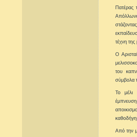
Πατέρας τ
Απόλλωνα
στάζοντας
εκπαίδευσ
τέχνη της
Ο Αριστα
μελισσοκο
του καπν
σύμβολα τ
Το μέλι 
έμπνευση
αποικισμ
καθοδήγησ
Aπό την μ