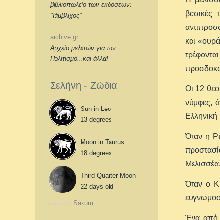
βιβλιοπωλείο των εκδόσεων:
βασικές 
"Ιάμβλιχος"
αντιπροσω
archive.gr
και «ουρά
Αρχείο μελετών για τον
τρέφοντα
Πολιτισμό...και άλλα!
προσδοκώ
Σελήνη - Ζώδια
Οι 12 θεο
νύμφες, ά
Sun in Leo
Ελληνική
13 degrees
Όταν η Ρέ
Moon in Taurus
προστασία
18 degrees
Μελισσέα,
Third Quarter Moon
Όταν ο Κ
22 days old
ευγνωμοσύ
Saxum
Powered by
Ένα από 