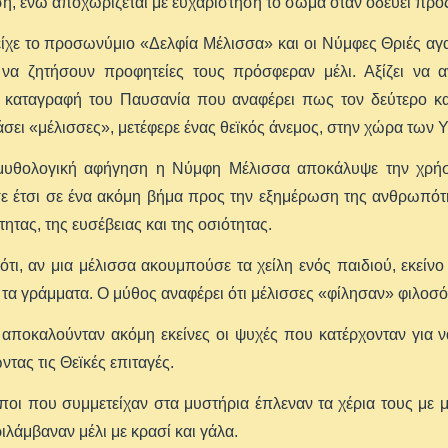
, ενώ αποχωρίζεται με ευχαρίστηση το σώμα όταν οδεύει προς
ίχε το προσωνύμιο «Δελφία Μέλισσα» και οι Νύμφες Θριές αγα
 να ζητήσουν προφητείες τους πρόσφεραν μέλι. Αξίζει να 
 καταγραφή του Παυσανία που αναφέρει πως τον δεύτερο κατ
σει «μέλισσες», μετέφερε ένας θεϊκός άνεμος, στην χώρα των 
μυθολογική αφήγηση η Νύμφη Μέλισσα αποκάλυψε την χρήση
σε έτσι σε ένα ακόμη βήμα προς την εξημέρωση της ανθρωπότ
τητας, της ευσέβειας και της οσιότητας.
ότι, αν μια μέλισσα ακουμπούσε τα χείλη ενός παιδιού, εκείν
ι τα γράμματα. Ο μύθος αναφέρει ότι μέλισσες «φίλησαν» φιλο
αποκαλούνταν ακόμη εκείνες οι ψυχές που κατέρχονταν για ν
τας τις Θεϊκές επιταγές.
οι που συμμετείχαν στα μυστήρια έπλεναν τα χέρια τους με μέ
ιλάμβαναν μέλι με κρασί και γάλα.