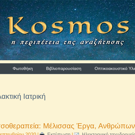
Φωτοθήκη
Βιβλιοπαρουσίαση
Οπτικοακουστικό Υλι
ακτική Ιατρική
σσοθεραπεία: Μέλισσας Έργα, Ανθρώπων
επτεμβρίου 2020
|
Εκτύπωση
|
Ηλεκτρονικό ταχυδρομεί