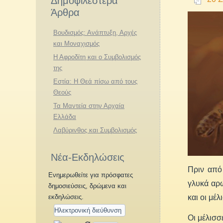
Δημοφιλέστερα
Άρθρα
Βουδισμός: Ανάπτυξη, Αρχές
και Μοναχισμός
Η Αφροδίτη και ο Συμβολισμός
της
Εστία: Η Θεά πίσω από τους
Θεούς
Τα Μαντεία στην Αρχαία
Ελλάδα
Λαβύρινθος και Συμβολισμός
Νέα-Εκδηλώσεις
Πριν από
Ενημερωθείτε για πρόσφατες
γλυκά αρ
δημοσιεύσεις, δρώμενα και
και οι μέλ
εκδηλώσεις.
Οι μέλισσ