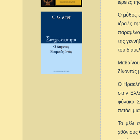
ιέρειες τ
Ο μύθος α
ιέρειές τ
παραμένον
της γεννή
του διαμε
Μαθαίνουμ
δίνοντάς μ
Ο Ηρακλής
στην Ελλά
φύλακα. Σ
πετάει μι
Το μέλι 
χθόνιους 