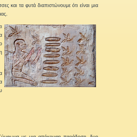
ες και τα φυτά διαπιστώνουμε ότι είναι μια
μας.
ι
α
ο
η
α
α
υ
 Σύμφωνα με μια απόκρυφη παράδοση, δυο