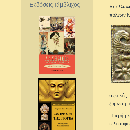
Εκδόσεις Ιάμβλιχος
Απόλλωνα
πόλεων Κρ
σχετικής
ζύμωση το
Η ιερή μέ
φιλόσοφο