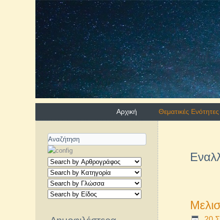
Αρχική
Θεματικές Ενότητες
Εναλλ
Μελι
20 Σ