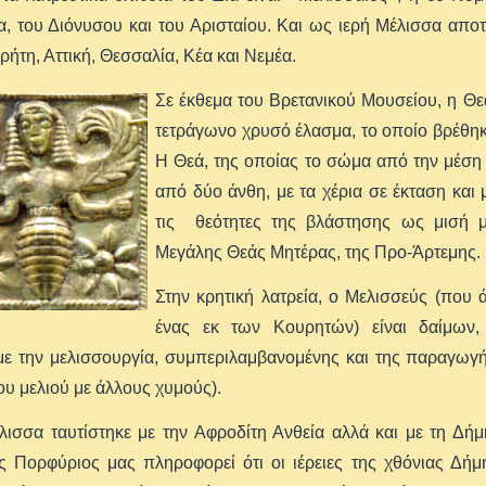
, του Διόνυσου και του Αρισταίου. Και ως ιερή Μέλισσα απ
ήτη, Αττική, Θεσσαλία, Κέα και Νεμέα.
Σε έκθεμα του Βρετανικού Μουσείου, η Θ
τετράγωνο χρυσό έλασμα, το οποίο βρέθηκ
Η Θεά, της οποίας το σώμα από την μέση 
από δύο άνθη, με τα χέρια σε έκταση και
τις θεότητες της βλάστησης ως μισή μ
Μεγάλης Θεάς Μητέρας, της Προ-Άρτεμης.
Στην κρητική λατρεία, ο Μελισσεύς (που 
ένας εκ των Κουρητών) είναι δαίμων,
 με την μελισσουργία, συμπεριλαμβανομένης και της παραγωγ
υ μελιού με άλλους χυμούς).
λισσα ταυτίστηκε με την Αφροδίτη Ανθεία αλλά και με τη Δή
ς Πορφύριος μας πληροφορεί ότι οι ιέρειες της χθόνιας Δή