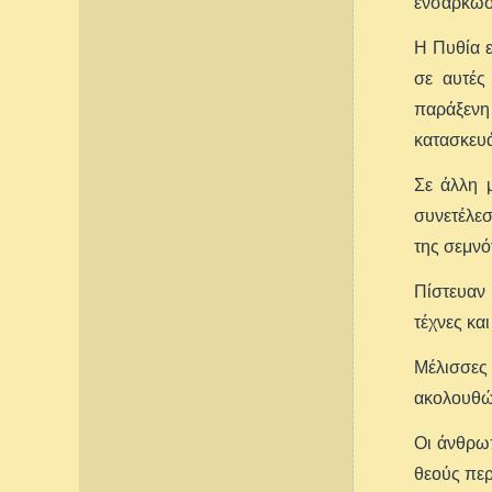
ενσάρκωση
Η Πυθία ε
σε αυτές
παράξενη
κατασκευά
Σε άλλη 
συνετέλε
της σεμνό
Πίστευαν 
τέχνες κα
Μέλισσες 
ακολουθών
Οι άνθρωπ
θεούς περ