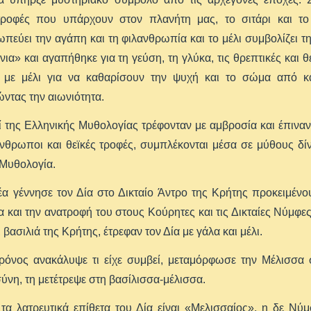
τροφές που υπάρχουν στον πλανήτη μας, το σιτάρι και το 
πεύει την αγάπη και τη φιλανθρωπία και το μέλι συμβολίζει την
νια» και αγαπήθηκε για τη γεύση, τη γλύκα, τις θρεπτικές και θ
ι με μέλι για να καθαρίσουν την ψυχή και το σώμα από κά
ντας την αιωνιότητα.
ί της Ελληνικής Μυθολογίας τρέφονταν με αμβροσία και έπιναν 
νθρωποι και θεϊκές τροφές, συμπλέκονται μέσα σε μύθους δί
 Μυθολογία.
α γέννησε τον Δία στο Δικταίο Άντρο της Κρήτης προκειμένο
 και την ανατροφή του στους Κούρητες και τις Δικταίες Νύμφες
 βασιλιά της Κρήτης, έτρεφαν τον Δία με γάλα και μέλι.
ρόνος ανακάλυψε τι είχε συμβεί, μεταμόρφωσε την Μέλισσα 
νη, τη μετέτρεψε στη βασίλισσα-μέλισσα.
τα λατρευτικά επίθετα του Δία είναι «Μελισσαίος», η δε Νύ