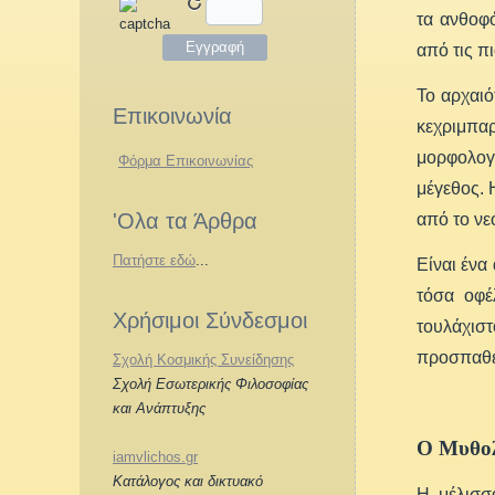
τα ανθοφό
από τις π
Το αρχαιό
Επικοινωνία
κεχριμπα
μορφολογ
Φόρμα Επικοινωνίας
μέγεθος. 
'Ολα τα Άρθρα
από το νε
Πατήστε εδώ
...
Είναι ένα
τόσα οφέ
Χρήσιμοι Σύνδεσμοι
τουλάχισ
προσπαθεί
Σχολή Κοσμικής Συνείδησης
Σχολή Εσωτερικής Φιλοσοφίας
και Ανάπτυξης
Ο Μυθολ
iamvlichos.gr
Κατάλογος και δικτυακό
Η μέλισσ