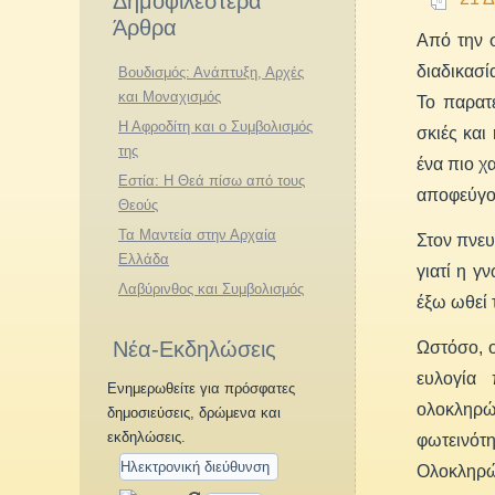
Δημοφιλέστερα
Άρθρα
Από την σ
διαδικασί
Βουδισμός: Ανάπτυξη, Αρχές
και Μοναχισμός
Το παρατ
Η Αφροδίτη και ο Συμβολισμός
σκιές και
της
ένα πιο χ
Εστία: Η Θεά πίσω από τους
αποφεύγου
Θεούς
Τα Μαντεία στην Αρχαία
Στον πνευ
Ελλάδα
γιατί η γ
Λαβύρινθος και Συμβολισμός
έξω ωθεί 
Νέα-Εκδηλώσεις
Ωστόσο, 
ευλογία 
Ενημερωθείτε για πρόσφατες
ολοκληρών
δημοσιεύσεις, δρώμενα και
εκδηλώσεις.
φωτεινότ
Ολοκληρών