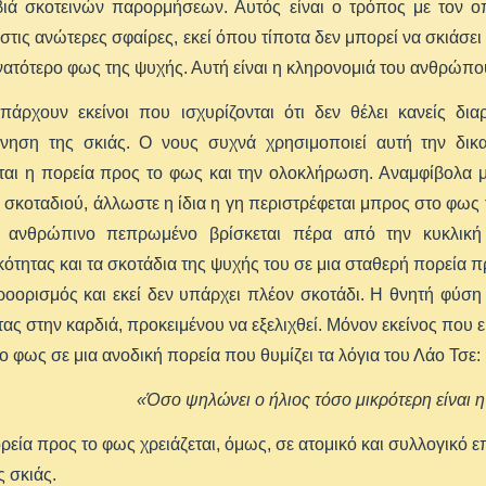
βιά σκοτεινών παρορμήσεων. Αυτός είναι ο τρόπος με τον 
 στις ανώτερες σφαίρες, εκεί όπου τίποτα δεν μπορεί να σκιάσει 
ατότερο φως της ψυχής. Αυτή είναι η κληρονομιά του ανθρώπο
πάρχουν εκείνοι που ισχυρίζονται ότι δεν θέλει κανείς δια
νηση της σκιάς. Ο νους συχνά χρησιμοποιεί αυτή την δικα
αι η πορεία προς το φως και την ολοκλήρωση. Αναμφίβολα μέ
 σκοταδιού, άλλωστε η ίδια η γη περιστρέφεται μπρος στο φως 
ανθρώπινο πεπρωμένο βρίσκεται πέρα από την κυκλική 
τητας και τα σκοτάδια της ψυχής του σε μια σταθερή πορεία πρ
ροορισμός και εκεί δεν υπάρχει πλέον σκοτάδι. Η θνητή φύση π
ας στην καρδιά, προκειμένου να εξελιχθεί. Μόνον εκείνος που 
το φως σε μια ανοδική πορεία που θυμίζει τα λόγια του Λάο Τσε:
«Όσο ψηλώνει ο ήλιος τόσο μικρότερη είναι η 
ορεία προς το φως χρειάζεται, όμως, σε ατομικό και συλλογικό
ς σκιάς.