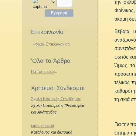
την σκλα
Φοίνικας,
ακόμη δυν
Επικοινωνία
Βέβαια, υ
αναζωογό
Φόρμα Επικοινωνίας
συνεπάγετ
φωτός και
'Ολα τα Άρθρα
Όμως το 
Πατήστε εδώ
...
προσωπικό
τελικός π
Χρήσιμοι Σύνδεσμοι
καθαρότητ
Σχολή Κοσμικής Συνείδησης
τη σκιά σ
Σχολή Εσωτερικής Φιλοσοφίας
και Ανάπτυξης
Για την π
iamvlichos.gr
Κατάλογος και δικτυακό
ζήτημα τη