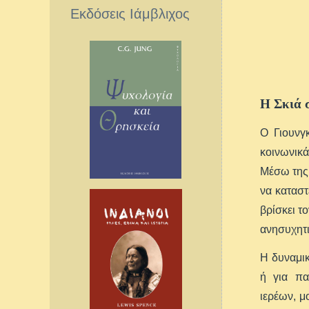
Εκδόσεις Ιάμβλιχος
Η Σκιά 
Ο Γιουνγκ
κοινωνικ
Μέσω της 
να καταστ
βρίσκει τ
ανησυχητι
Η δυναμικ
ή για πα
ιερέων, 