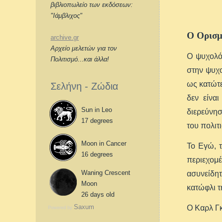
βιβλιοπωλείο των εκδόσεων:
"Ιάμβλιχος"
Ο Oρισμ
archive.gr
Αρχείο μελετών για τον
Ο ψυχολό
Πολιτισμό...και άλλα!
στην ψυχο
ως κατώτε
Σελήνη - Ζώδια
δεν είνα
Sun in Leo
διερεύνησ
17 degrees
του πολιτ
Moon in Cancer
Το Eγώ, 
16 degrees
περιεχομ
Waning Crescent
ασυνείδη
Moon
κατώφλι τ
26 days old
Saxum
Ο Καρλ Γκ
Powered by