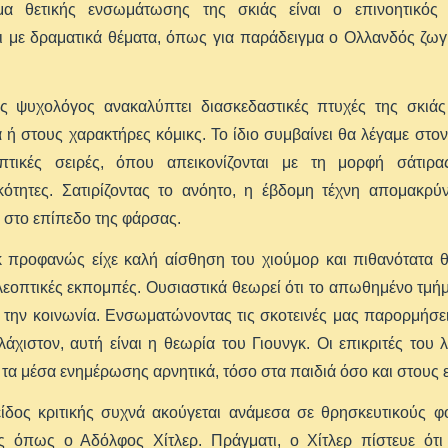
μα θετικής ενσωμάτωσης της σκιάς είναι ο επινοητικός 
αι με δραματικά θέματα, όπως για παράδειγμα ο Ολλανδός ζω
ς ψυχολόγος ανακαλύπτει διασκεδαστικές πτυχές της σκιάς
 ή στους χαρακτήρες κόμικς. Το ίδιο συμβαίνει θα λέγαμε στο
πτικές σειρές, όπου απεικονίζονται με τη μορφή σάτιρας
ότητες. Σατιρίζοντας το ανόητο, η έβδομη τέχνη απομακρύν
 στο επίπεδο της φάρσας.
κ προφανώς είχε καλή αίσθηση του χιούμορ και πιθανότατα θ
λεοπτικές εκπομπές. Ουσιαστικά θεωρεί ότι το απωθημένο τμήμα
 την κοινωνία. Ενσωματώνοντας τις σκοτεινές μας παρορμήσε
λάχιστον, αυτή είναι η θεωρία του Γιουνγκ. Οι επικριτές του λ
ι τα μέσα ενημέρωσης αρνητικά, τόσο στα παιδιά όσο και στους ε
ίδος κριτικής συχνά ακούγεται ανάμεσα σε θρησκευτικούς φο
ς όπως ο Αδόλφος Χίτλερ. Πράγματι, ο Χίτλερ πίστευε ότι 