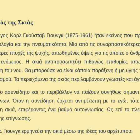
ός της Σκιάς
γος Καρλ Γκούσταβ Γιουνγκ (1875-1961) ήταν εκείνος που 
λογία και την πνευματικότητα. Μία από τις συναρπαστικότερες 
ρες πτυχές της ψυχής, απωθημένες όψεις για τις οποίες ο άνθ
ι ενήμερος. Η σκιά αντιπροσωπεύει πιθανώς επιθυμίες απω
η του νου. Θα μπορούσε να είναι κάποια παράξενη ή μη υγιής
ισμού. Τα περιεχόμενα της σκιάς περιλαμβάνουν γνωστές και άγ
το ασυνείδητο και το περιβάλλον να παίζουν συνήθως σημαντ
ένων. Όταν η συνείδηση έρχεται αντιμέτωπη με το εγώ, τότ
τη σκιά, επιφέροντας ένα βαθμό αυτογνωσίας. Ως επί το πλε
ης επίγνωσης.
. Γιουνγκ ερμηνεύει την σκιά μέσω της ιδέας του αρχέτυπου: