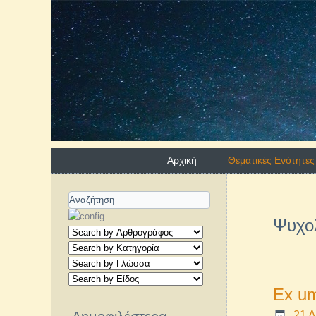
Αρχική
Θεματικές Ενότητες
Ψυχο
Ex um
21 Δ