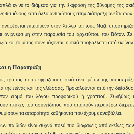
 απλά έγινε το διάμεσο για την έκφραση της δύναμης της σκ
υνηθισμένους κατά άλλα ανθρώπους στην διάπραξη ανείπωτων
 αναφέρεται εκτεταμένα στον Χίτλερ και τους Ναζί, υποστηρίζ
ναι ανιχνεύσιμη στην παρουσία του αρχετύπου του Βόταν. Σ
ξία και το μίσος συνδυάζονται, η σκιά προβάλλεται από εκείνον
και η Παραπράξη
ος τρόπος που εκφράζεται η σκιά είναι μέσω της παραπράξη
α της πένας και της γλώσσας. Προκαλούνται από την διείσδυσ
τον ειρμό του λόγου προφορικού ή γραπτού. Συνήθως κο
νουν πτυχές του ασυνείδητου που απαιτούν περαιτέρω διερεύ
υμίσουν τα απαραίτητα καθήκοντα που έχουμε αναβάλλει.
των παιδιών είναι συχνά πολύ πιο διαφανείς από εκείνες των
ποκαλύπτουν συχνά αλήθειες σχετικές με τις συμπεριφορές