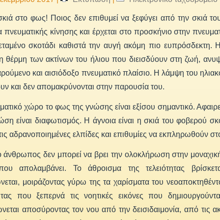
κιά στο φως! Ποιος δεν επιθυμεί να ξεφύγει από την σκιά του
α πνευματικής κίνησης και έρχεται στο προσκήνιο στην πνευμ
εταμένο σκοτάδι καθιστά την αυγή ακόμη πιο ευπρόσδεκτη. 
 η θέρμη των ακτίνων του ήλιου που διεισδύουν στη ζωή, ανυ
αρούμενο και αισιόδοξο πνευματικό πλαίσιο. Η λάμψη του ηλιακ
ν και δεν απομακρύνονται στην παρουσία του.
ματικό χώρο το φως της γνώσης είναι εξίσου σημαντικό. Αφαιρεί 
νώση είναι διαφωτισμός. Η άγνοια είναι η σκιά του φοβερού σ
τις αδρανοποιημένες ελπίδες και επιθυμίες να εκπληρωθούν σ
ο άνθρωπος δεν μπορεί να βρει την ολοκλήρωση στην μοναχικ
που απολαμβάνει. Το άθροισμα της τελειότητας βρίσκε
εται, μοιράζοντας γύρω της τα χαρίσματα του νεοαποκτηθέντ
ητας που ξεπερνά τις νοητικές εικόνες που δημιουργούντα
εται αποσύροντας τον νου από την δεισιδαιμονία, από τις ακ