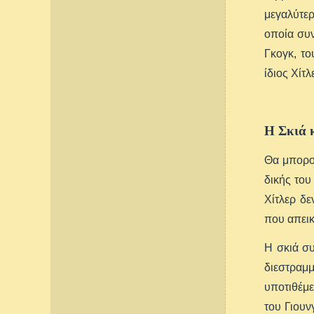
μεγαλύτερ
οποία συν
Γκογκ, το
ίδιος Χίτ
Η Σκιά 
Θα μπορού
δικής του
Χίτλερ δε
που απεικ
Η σκιά συ
διεστραμμ
υποτιθέμε
του Γιουν