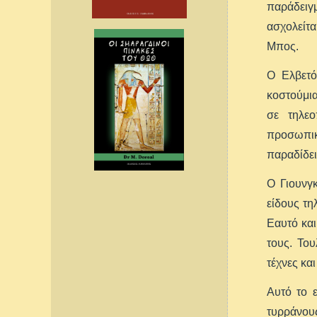
παράδειγ
ασχολείτ
Μπος.
Ο Ελβετό
κοστούμια
σε τηλεο
προσωπικ
παραδίδει
Ο Γιουνγ
είδους τη
Εαυτό και
τους. Του
τέχνες κα
Αυτό το ε
τυρράνου