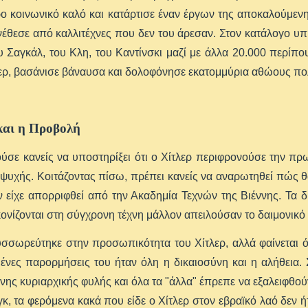
ο κοινωνικό καλό και κατάρτισε έναν έργων της αποκαλούμενης
έθεσε από καλλιτέχνες που δεν του άρεσαν. Στον κατάλογο υπ
υ Σαγκάλ, του Κλη, του Καντίνσκι μαζί με άλλα 20.000 περίπο
λερ, βασάνισε βάναυσα και δολοφόνησε εκατομμύρια αθώους πολ
και η Προβολή
σε κανείς να υποστηρίξει ότι ο Χίτλερ περιφρονούσε την πρω
 ψυχής. Κοιτάζοντας πίσω, πρέπει κανείς να αναρωτηθεί πώς θ
ν είχε απορριφθεί από την Ακαδημία Τεχνών της Βιέννης. Τα 
ονίζονται στη σύγχρονη τέχνη μάλλον απειλούσαν το δαιμoνικό
σσωρεύτηκε στην προσωπικότητα του Χίτλερ, αλλά φαίνεται ότ
ένες παρορμήσεις του ήταν όλη η δικαιοσύνη και η αλήθεια.
νης κυριαρχικής φυλής και όλα τα "άλλα" έπρεπε να εξαλειφθο
γκ, τα φερόμενα κακά που είδε ο Χίτλερ στον εβραϊκό λαό δεν 