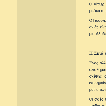
Ο Χίτλερ
μαζικά σ
Ο Γιουνγκ
σκιάς εί
μισαλλοδο
Η Σκιά 
Ένας άλλ
ολισθήματ
σκέψης σ
επισημαί
μας υπενθ
Οι σκιές 
παιδιά α