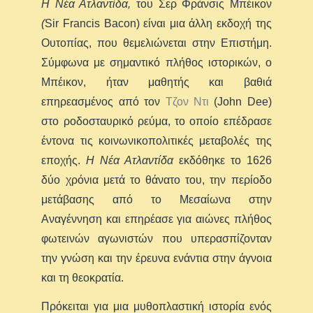
Η Νέα Ατλαντίδα,
του Σερ Φράνσις Μπέικον
(
Sir Francis Bacon) είναι μια άλλη εκδοχή της
Ουτοπίας, που θεμελιώνεται στην Επιστήμη.
Σύμφωνα με σημαντικό πλήθος ιστορικών, ο
Μπέικον, ήταν μαθητής και βαθιά
επηρεασμένος από τον
Τζον Ντι
(John Dee)
στο ροδοσταυρικό ρεύμα, το οποίο επέδρασε
έντονα τις κοινωνικοπολιτικές μεταβολές της
εποχής.
Η Νέα Ατλαντίδα
εκδόθηκε το 1626
δύο χρόνια μετά το θάνατο του, την περίοδο
μετάβασης από το Μεσαίωνα στην
Αναγέννηση και επηρέασε για αιώνες πλήθος
φωτεινών αγωνιστών που υπερασπίζονταν
την γνώση και την έρευνα ενάντια στην άγνοια
και τη θεοκρατία.
Πρόκειται για μια μυθοπλαστική ιστορία ενός