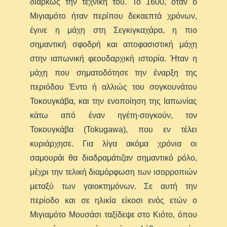
διαρκώς την τεχνική του. Το 1600, όταν ο
Μιγιαμότο ήταν περίπου δεκαεπτά χρόνων,
έγινε η μάχη στη Σεγκιγκαχάρα, η πιο
σημαντική σφοδρή και αποφασιστική μάχη
στην ιαπωνική φεουδαρχική ιστορία. Ήταν η
μάχη που σηματοδότησε την έναρξη της
περιόδου Έντο ή αλλιώς του σογκουνάτου
Τοκουγκάβα, και την ενοποίηση της Ιαπωνίας
κάτω από έναν ηγέτη-σογκούν, τον
Τοκουγκάβα (Tokugawa), που εν τέλει
κυριάρχησε. Για λίγα ακόμα χρόνια οι
σαμουράι θα διαδραμάτιζαν σημαντικό ρόλο,
μέχρι την τελική διαμόρφωση των ισορροπιών
μεταξύ των γαιοκτημόνων. Σε αυτή την
περίοδο και σε ηλικία είκοσι ενός ετών ο
Μιγιαμότο Μουσάσι ταξίδεψε στο Κιότο, όπου