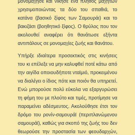
μονομάχησε και νίκησε ένα πλήθος μαχητών
χρησιμοποιώντας τα δύο του σπαθιά, το
κατάνα (βασικό ξίφος των Σαμουράι) και το
βακιζάσι (βοηθητικό ξίφος). Ο θρύλος που τον
ακολουθεί αναφέρει ότι θανάτωσε εξήντα
αντιπάλους σε μονομαχίες ζωής και θανάτου.
Υπήρξε ιδιαίτερα προσεκτικός στις κινήσεις
του κι επέλεξε να μην καλυφθεί ποτέ κάτω από
την αιγίδα οποιουδήποτε νταϊμιό, προκειμένου
να διαλέγει ο ίδιος πότε και ποιόν θα υπηρετεί.
Ενώ μπορούσε πολύ εύκολα να εξαργυρώσει
τη φήμη του με πλούτο και τιμές, προτίμησε να
παραμείνει αδέσμευτος. Ακολούθησε έτσι τον
δρόμο του ρονίν-σαμουράϊ (περιπλανώμενου
σαμουράϊ), καθώς για σκοπό της ζωής του δεν
θεωρούσε την προστασία των φεουδαρχών,