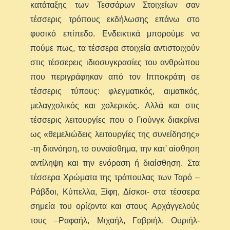
κατάταξης των Τεσσάρων Στοιχείων σαν
τέσσερις τρόπους εκδήλωσης επάνω στο
φυσικό επίπεδο. Ενδεικτικά μπορούμε να
πούμε πως, τα τέσσερα στοιχεία αντιστοιχούν
στις τέσσερεις ιδιοσυγκρασίες του ανθρώπου
που περιγράφηκαν από τον Ιπποκράτη σε
τέσσερις τύπους: φλεγματικός, αιματικός,
μελαγχολικός και χολερικός. Αλλά και στις
τέσσερις λειτουργίες που ο Γιούνγκ διακρίνει
ως «θεμελιώδεις λειτουργίες της συνείδησης»
-τη διανόηση, το συναίσθημα, την κατ' αίσθηση
αντίληψη και την ενόραση ή διαίσθηση. Στα
τέσσερα Χρώματα της τράπουλας των Ταρό –
Ράβδοι, Κύπελλα, Ξίφη, Δίσκοι- στα τέσσερα
σημεία του ορίζοντα και στους Αρχάγγελούς
τους –Ραφαήλ, Μιχαήλ, Γαβριήλ, Ουριήλ-