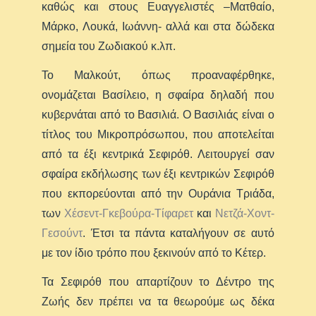
καθώς και στους Ευαγγελιστές –Ματθαίο,
Μάρκο, Λουκά, Ιωάννη- αλλά και στα δώδεκα
σημεία του Ζωδιακού κ.λπ.
Το Μαλκούτ, όπως προαναφέρθηκε,
ονομάζεται Βασίλειο, η σφαίρα δηλαδή που
κυβερνάται από το Βασιλιά. Ο Βασιλιάς είναι ο
τίτλος του Μικροπρόσωπου, που αποτελείται
από τα έξι κεντρικά Σεφιρόθ. Λειτουργεί σαν
σφαίρα εκδήλωσης των έξι κεντρικών Σεφιρόθ
που εκπορεύονται από την Ουράνια Τριάδα,
των
Χέσεντ-Γκεβούρα-Τίφαρετ
και
Νετζά-Χοντ-
Γεσούντ
. Έτσι τα πάντα καταλήγουν σε αυτό
με τον ίδιο τρόπο που ξεκινούν από το Κέτερ.
Τα Σεφιρόθ που απαρτίζουν το Δέντρο της
Ζωής δεν πρέπει να τα θεωρούμε ως δέκα