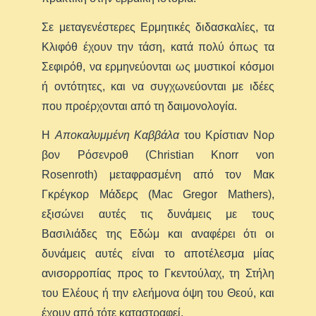
Σε μεταγενέστερες Ερμητικές διδασκαλίες, τα
Κλιφόθ έχουν την τάση, κατά πολύ όπως τα
Σεφιρόθ, να ερμηνεύονται ως μυστικοί κόσμοι
ή οντότητες, και να συγχωνεύονται με ιδέες
που προέρχονται από τη δαιμονολογία.
Η
Αποκαλυμμένη Καββάλα
του Κρίστιαν Νορ
βον Ρόσενροθ (Christian Knorr von
Rosenroth) μεταφρασμένη από τον Μακ
Γκρέγκορ Μάδερς (Mac Gregor Mathers),
εξισώνει αυτές τις δυνάμεις με τους
Βασιλιάδες της Εδώμ και αναφέρει ότι οι
δυνάμεις αυτές είναι το αποτέλεσμα μίας
ανισορροπίας προς το Γκεντούλαχ, τη Στήλη
του Ελέους ή την ελεήμονα όψη του Θεού, και
έχουν από τότε καταστραφεί.