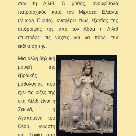
σαν τη Λίλιθ. Ο μύθος, αναμφίβολα
πατριαρχικός κατά τον Μιρτσέα Ελιάντε
(Mircea Eliade), αναφέρει πως εξαιτίας της
απόρριψής της από τον Αδάμ η Λίλιθ
επιστρέφει τις νύχτες για να πάρει την
εκδίκησή της.
Μια άλλη θηλυκή
μορφή της
εβραϊκής
μυθολογίας που
έχει τις ρίζες της
στη Λίλιθ είναι η
Σεκινά, η
Αγαπημένη του
Θεού, γνωστή
ως Σοφία από