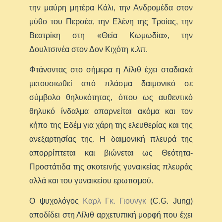
την μαύρη μητέρα Κάλι, την Ανδρομέδα στον
μύθο του Περσέα, την Ελένη της Τροίας, την
Βεατρίκη στη «Θεία Κωμωδία», την
Δουλτσινέα στον Δον Κιχότη κ.λπ.
Φτάνοντας στο σήμερα η Λίλιθ έχει σταδιακά
μετουσιωθεί από πλάσμα δαιμονικό σε
σύμβολο θηλυκότητας, όπου ως αυθεντικό
θηλυκό ίνδαλμα απαρνείται ακόμα και τον
κήπο της Εδέμ για χάρη της ελευθερίας και της
ανεξαρτησίας της. Η δαιμονική πλευρά της
απορρίπτεται και βιώνεται ως Θεότητα-
Προστάτιδα της σκοτεινής γυναικείας πλευράς
αλλά και του γυναικείου ερωτισμού.
Ο ψυχολόγος
Καρλ Γκ. Γιουνγκ
(C.G. Jung)
αποδίδει στη Λίλιθ αρχετυπική μορφή που έχει