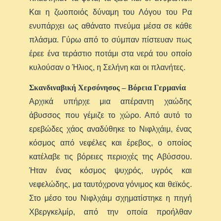
Και η ζωοποιός δύναμη του Λόγου του Ρα
ενυπάρχει ως αθάνατο πνεύμα μέσα σε κάθε
πλάσμα. Γύρω από το σύμπαν πίστευαν πως
έρεε ένα τεράστιο ποτάμι στα νερά του οποίο
κυλούσαν ο Ήλιος, η Σελήνη και οι πλανήτες.
Σκανδιναβική Χερσόνησος – Βόρεια Γερμανία
Αρχικά υπήρχε μια απέραντη χαώδης
άβυσσος που γέμιζε το χώρο. Από αυτό το
ερεβώδες χάος αναδύθηκε το Νιφλχάιμ, ένας
κόσμος από νεφέλες και έρεβος, ο οποίος
κατέλαβε τις βόρειες περιοχές της Αβύσσου.
Ήταν ένας κόσμος ψυχρός, υγρός και
νεφελώδης, μα ταυτόχρονα γόνιμος και θεϊκός.
Στο μέσο του Νιφλχάιμ σχηματίστηκε η πηγή
Χβεργκελμίρ, από την οποία προήλθαν