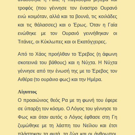
τροφός (που γέννησε τον έναστρο Ουρανό
ενώ κοιμόταν, αλλά και τα βουνά, τις κοιλάδες
και τις θάλασσες) και ο Έρως. Όταν η Γαία
ενώθηκε με τον Ουρανό γεννήθηκαν οι
Τιτάνες, οι Κύκλωπες και οι Εκατόγχειρες.
Από το Χάος προήλθαν το Έρεβος (η άφωνη
σκοτεινιά τoυ βάθους) και η Νύχτα. Η Νύχτα
γέννησε από την ένωσή της με το Έρεβος τον
Αιθέρα (το ουράνιο φως) και την Ημέρα.
Αίγυπτος
Ο προαιώνιος θεός Ρα με τη φωνή του έφερε
σε ύπαρξη τον κόσμο. Ο Λόγος του γέννησε το
Φως και όταν αυτός ο Λόγος έφθασε στη Γη
ζυμώθηκε με τη λάσπη του Νείλου και έτσι
πλάστηκαν τα φυτά, τα ζώα και οι άνθρωποι.