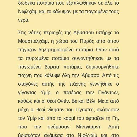
δώδεκα ποτάμια που εξαπλώθηκαν σε όλο το
Νιφλχάιμ και το κάλυψαν με τα παγωμένα τους
νερά.
Στις νότιες περιοχές της Αβύσσου υπήρχε το
Μουσπελχάιμ, η χώρα του Πυρός από όπου
πήγαζαν δηλητηριασμένα ποτάμια. Όταν αυτά
τα πυρωμένα ποτάμια συναντήθηκαν με τα
παγωμένα βόρεια ποτάμια, δημιουργήθηκε
πάχνη που κάλυψε όλη την 'Aβυσσο. Από τις
σταγόνες αυτής της πάχνης γεννήθηκε ο
γίγαντας Υμίρ, ο πατέρας των Γιγάντων,
καθώς και οι θεοί Οντίν, Βε και Βέλι. Μετά από
μάχη οι θεοί νίκησαν του Γίγαντες, σκότωσαν
τον Υμίρ και από το κορμί του έφτιαξαν τη Γη,
που την ονόμασαν Μίντγκαρντ. Αυτή
βρισκόταν ανάμεσα στο Νιφλχάιμ και στο