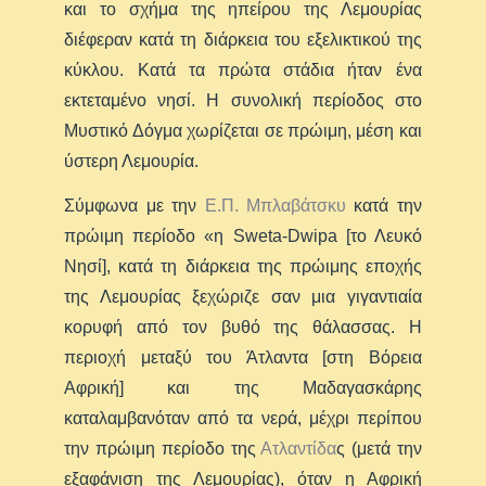
και το σχήμα της ηπείρου της Λεμουρίας
διέφεραν κατά τη διάρκεια του εξελικτικού της
κύκλου. Κατά τα πρώτα στάδια ήταν ένα
εκτεταμένο νησί. Η συνολική περίοδος στο
Μυστικό Δόγμα χωρίζεται σε πρώιμη, μέση και
ύστερη Λεμουρία.
Σύμφωνα με την
Ε.Π. Μπλαβάτσκυ
κατά την
πρώιμη περίοδο «η Sweta-Dwipa [το Λευκό
Νησί], κατά τη διάρκεια της πρώιμης εποχής
της Λεμουρίας ξεχώριζε σαν μια γιγαντιαία
κορυφή από τον βυθό της θάλασσας. Η
περιοχή μεταξύ του Άτλαντα [στη Βόρεια
Αφρική] και της Μαδαγασκάρης
καταλαμβανόταν από τα νερά, μέχρι περίπου
την πρώιμη περίοδο της
Ατλαντίδα
ς (μετά την
εξαφάνιση της Λεμουρίας), όταν η Αφρική