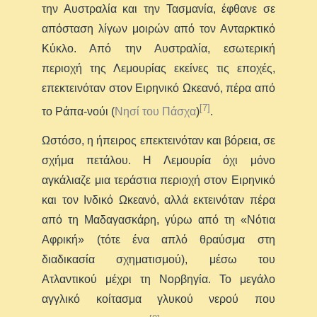
την Αυστραλία και την Τασμανία, έφθανε σε
απόσταση λίγων μοιρών από τον Ανταρκτικό
Κύκλο. Από την Αυστραλία, εσωτερική
περιοχή της Λεμουρίας εκείνες τις εποχές,
επεκτεινόταν στον Ειρηνικό Ωκεανό, πέρα από
[7]
το Ράπα-νούι (
Νησί του Πάσχα
)
.
Ωστόσο, η ήπειρος επεκτεινόταν και βόρεια, σε
σχήμα πετάλου. Η Λεμουρία όχι μόνο
αγκάλιαζε μια τεράστια περιοχή στον Ειρηνικό
και τον Ινδικό Ωκεανό, αλλά εκτεινόταν πέρα
από τη Μαδαγασκάρη, γύρω από τη «Νότια
Αφρική» (τότε ένα απλό θραύσμα στη
διαδικασία σχηματισμού), μέσω του
Ατλαντικού μέχρι τη Νορβηγία. Το μεγάλο
αγγλικό κοίτασμα γλυκού νερού που