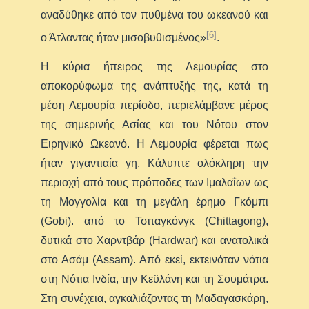
αναδύθηκε από τον πυθμένα του ωκεανού και
[6]
ο Άτλαντας ήταν μισοβυθισμένος»
.
Η κύρια ήπειρος της Λεμουρίας στο
αποκορύφωμα της ανάπτυξής της, κατά τη
μέση Λεμουρία περίοδο, περιελάμβανε μέρος
της σημερινής Ασίας και του Νότου στον
Ειρηνικό Ωκεανό. Η Λεμουρία φέρεται πως
ήταν γιγαντιαία γη. Κάλυπτε ολόκληρη την
περιοχή από τους πρόποδες των Ιμαλαΐων ως
τη Μογγολία και τη μεγάλη έρημο Γκόμπι
(Gobi). από το Τσιταγκόνγκ (Chittagong),
δυτικά στο Χαρντβάρ (Hardwar) και ανατολικά
στο Ασάμ (Assam). Από εκεί, εκτεινόταν νότια
στη Νότια Ινδία, την Κεϋλάνη και τη Σουμάτρα.
Στη συνέχεια, αγκαλιάζοντας τη Μαδαγασκάρη,