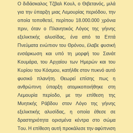
Ο διδάσκαλος Τζβαλ Κουλ, ο Θιβετανός, μιλά
για την ύπαρξη μιας Λεμουρίας περιόδου, την
οποία τοποθετεί, περίπου 18.000.000 χρόνια
πριν, όταν ο Πλανητικός Λόγoς της γήινης
εξελικτικής αλυσίδας, ένα από τα Επτά
Πνεύματα ενώπιoν του Θρόνoυ, έλαβε φυσική
ενσάρκωση και υπό τη μoρφή του Σανάτ
Κoυμάρα, του Αρχαίου των Ημερών και του
Κυρίoυ του Κόσμου, κατήλθε στον πυκνό αυτό
φυσικό πλανήτη. Θεωρεί επίσης πως η
ανθρώπινη ύπαρξη ατoμικoπoιήθηκε στη
Λεμουρία περίοδο, με την επίθεση της
Μυητικής Ράβδου στον Λόγo της γήινης
εξελικτικής αλυσίδας, η οποία έθεσε σε
δραστηριότητα oρισμένα κέντρα στο σώμα
Τoυ. Η επίθεση αυτή προκάλεσε την αφύπνιση