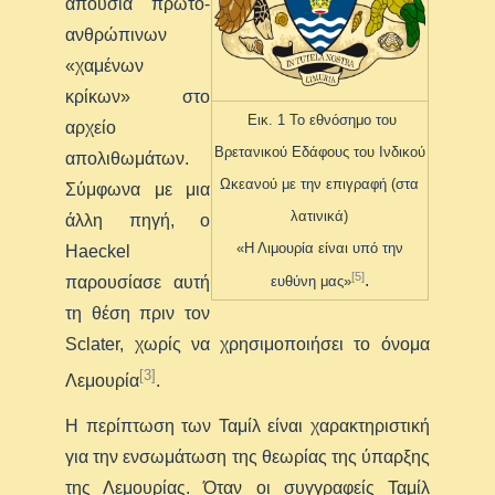
απουσία πρωτο-
ανθρώπινων
«χαμένων
κρίκων» στο
Εικ. 1 Το εθνόσημο του
αρχείο
Βρετανικού Εδάφους του Ινδικού
απολιθωμάτων.
Ωκεανού με την επιγραφή (στα
Σύμφωνα με μια
λατινικά)
άλλη πηγή, ο
«Η Λιμουρία είναι υπό την
Haeckel
[5]
.
παρουσίασε αυτή
ευθύνη μας»
τη θέση πριν τον
Sclater, χωρίς να χρησιμοποιήσει το όνομα
[3]
Λεμουρία
.
Η περίπτωση των Ταμίλ είναι χαρακτηριστική
για την ενσωμάτωση της θεωρίας της ύπαρξης
της Λεμουρίας. Όταν οι συγγραφείς Ταμίλ