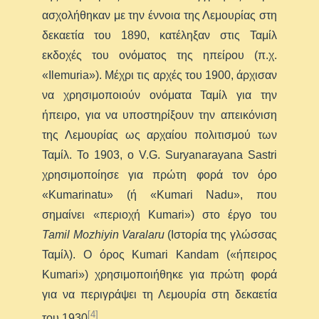
ασχολήθηκαν με την έννοια της Λεμουρίας στη
δεκαετία του 1890, κατέληξαν στις Ταμίλ
εκδοχές του ονόματος της ηπείρου (π.χ.
«Ilemuria»). Μέχρι τις αρχές του 1900, άρχισαν
να χρησιμοποιούν ονόματα Ταμίλ για την
ήπειρο, για να υποστηρίξουν την απεικόνιση
της Λεμουρίας ως αρχαίου πολιτισμού των
Ταμίλ. Το 1903, ο V.G. Suryanarayana Sastri
χρησιμοποίησε για πρώτη φορά τον όρο
«Kumarinatu» (ή «Kumari Nadu», που
σημαίνει «περιοχή Kumari») στο έργο του
Tamil Mozhiyin Varalaru
(Ιστορία της γλώσσας
Ταμίλ). Ο όρος Kumari Kandam («ήπειρος
Kumari») χρησιμοποιήθηκε για πρώτη φορά
για να περιγράψει τη Λεμουρία στη δεκαετία
[4]
του 1930
.