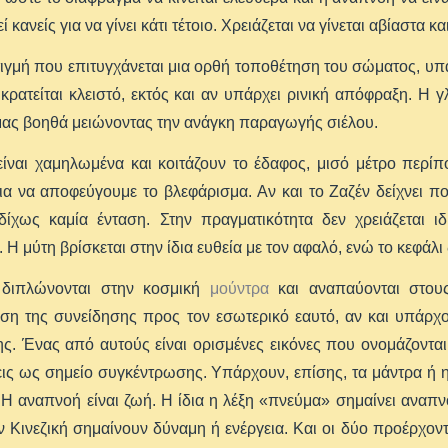
κανείς για να γίνει κάτι τέτοιο. Χρειάζεται να γίνεται αβίαστα 
ιγμή που επιτυγχάνεται μια ορθή τοποθέτηση του σώματος, υπά
κρατείται κλειστό, εκτός και αν υπάρχει ρινική απόφραξη. Η
μας βοηθά μειώνοντας την ανάγκη παραγωγής σιέλου.
είναι χαμηλωμένα και κοιτάζουν το έδαφος, μισό μέτρο περί
για να αποφεύγουμε το βλεφάρισμα. Αν και το Ζαζέν δείχνει π
δίχως καμία ένταση. Στην πραγματικότητα δεν χρειάζεται ιδ
. Η μύτη βρίσκεται στην ίδια ευθεία με τον αφαλό, ενώ το κεφάλι
 διπλώνονται στην κοσμική
μούντρα
και αναπαύονται στους
η της συνείδησης προς τον εσωτερικό εαυτό, αν και υπάρχου
ς. Ένας από αυτούς είναι ορισμένες εικόνες που ονομάζοντα
ς ως σημείο συγκέντρωσης. Υπάρχουν, επίσης, τα μάντρα ή ηχ
Η αναπνοή είναι ζωή. Η ίδια η λέξη «πνεύμα» σημαίνει αναπν
ν Κινεζική σημαίνουν δύναμη ή ενέργεια. Και οι δύο προέρχον