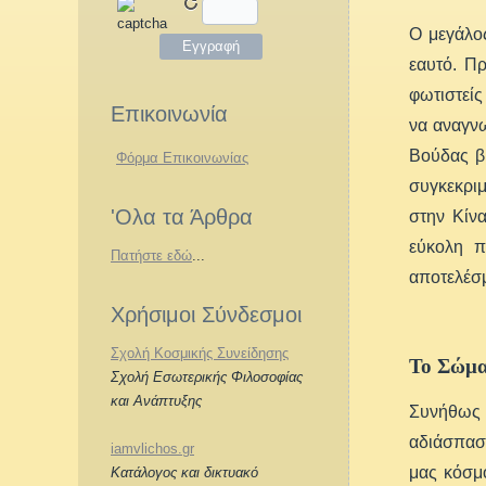
Ο μεγάλος
εαυτό. Πρ
φωτιστείς
Επικοινωνία
να αναγνω
Βούδας β
Φόρμα Επικοινωνίας
συγκεκριμ
'Ολα τα Άρθρα
στην Κίνα
εύκολη π
Πατήστε εδώ
...
αποτελέσ
Χρήσιμοι Σύνδεσμοι
Σχολή Κοσμικής Συνείδησης
Το Σώμ
Σχολή Εσωτερικής Φιλοσοφίας
και Ανάπτυξης
Συνήθως 
αδιάσπαστ
iamvlichos.gr
μας κόσμο
Κατάλογος και δικτυακό