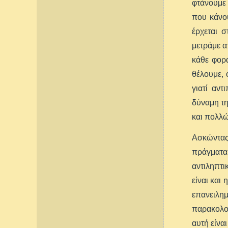
φτάνουμε 
που κάνου
έρχεται 
μετράμε α
κάθε φορ
θέλουμε, 
γιατί αν
δύναμη τη
και πολλώ
Ασκώντας 
πράγματα
αντιληπτι
είναι και
επανειλη
παρακολου
αυτή είνα