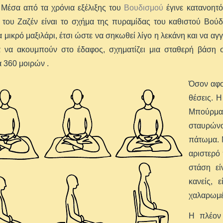
 Μέσα από τα χρόνια εξέλιξης του
Βουδισμού
έγινε κατανοητ
του Ζαζέν είναι το σχήμα της πυραμίδας του καθιστού Βούδα
α μικρό μαξιλάρι, έτσι ώστε να σηκωθεί λίγο η λεκάνη και να αγγ
α να ακουμπούν στο έδαφος, σχηματίζει μια σταθερή βάση σ
 360 μοιρών .
Όσον αφο
θέσεις. Η
Μπούρμ
σταυρών
πάτωμα. 
αριστερό
στάση εί
κανείς, 
χαλαρωμέ
Η πλέον 