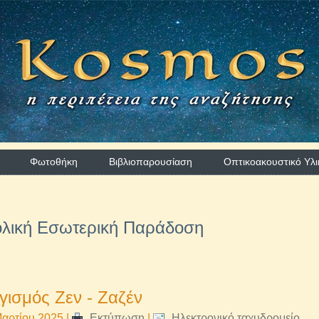
Φωτοθήκη
Βιβλιοπαρουσίαση
Οπτικοακουστικό Υλι
ολική Εσωτερική Παράδοση
γισμός Ζεν - Ζαζέν
αρτίου 2025
|
Εκτύπωση
|
Ηλεκτρονικό ταχυδρομείο