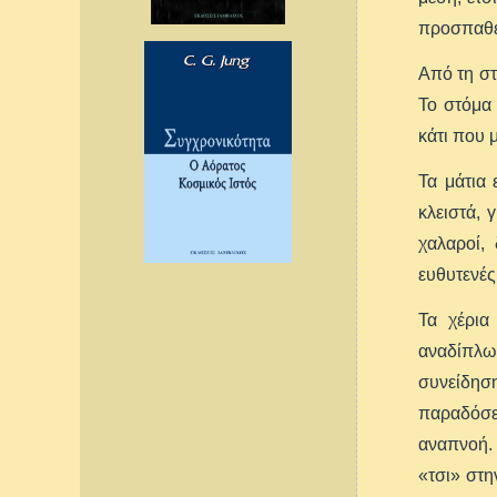
προσπαθεί 
Από τη στ
Το στόμα 
κάτι που 
Τα μάτια 
κλειστά, 
χαλαροί, 
ευθυτενές
Τα χέρια
αναδίπλωσ
συνείδηση
παραδόσει
αναπνοή. 
«τσι» στη