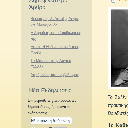
Δημοφιλέστερα
Άρθρα
Βουδισμός: Ανάπτυξη, Αρχές
και Μοναχισμός
Η Αφροδίτη και ο Συμβολισμός
της
Εστία: Η Θεά πίσω από τους
Θεούς
Τα Μαντεία στην Αρχαία
Ελλάδα
Λαβύρινθος και Συμβολισμός
Νέα-Εκδηλώσεις
Το Ζαζέν 
Ενημερωθείτε για πρόσφατες
πρακτική
δημοσιεύσεις, δρώμενα και
Βουδιστές
εκδηλώσεις.
Το Κάθι