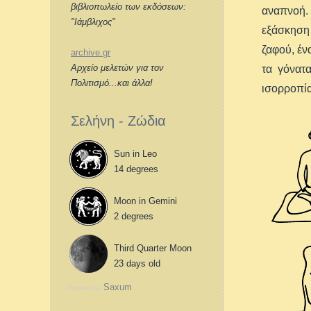
βιβλιοπωλείο των εκδόσεων:
αναπνοή.
"Ιάμβλιχος"
εξάσκηση 
ζαφού, έν
archive.gr
Αρχείο μελετών για τον
τα γόνατ
Πολιτισμό...και άλλα!
ισορροπία
Σελήνη - Ζώδια
Sun in Leo
14 degrees
Moon in Gemini
2 degrees
Third Quarter Moon
23 days old
Saxum
Powered by