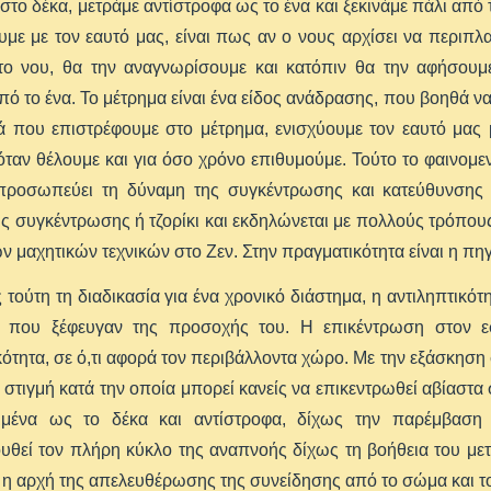
στο δέκα, μετράμε αντίστροφα ως το ένα και ξεκινάμε πάλι από
με με τον εαυτό μας, είναι πως αν ο νους αρχίσει να περιπλα
στο νου, θα την αναγνωρίσουμε και κατόπιν θα την αφήσουμε
πό το ένα. Το μέτρημα είναι ένα είδος ανάδρασης, που βοηθά να
ά που επιστρέφουμε στο μέτρημα, ενισχύουμε τον εαυτό μας 
όταν θέλουμε και για όσο χρόνο επιθυμούμε. Τούτο το φαινομεν
τιπροσωπεύει τη δύναμη της συγκέντρωσης και κατεύθυνσης 
ς συγκέντρωσης ή τζορίκι και εκδηλώνεται με πολλούς τρόπους.
ν μαχητικών τεχνικών στο Ζεν. Στην πραγματικότητα είναι η πη
τούτη τη διαδικασία για ένα χρονικό διάστημα, η αντιληπτικότητ
 που ξέφευγαν της προσοχής του. Η επικέντρωση στον εσω
κότητα, σε ό,τι αφορά τον περιβάλλοντα χώρο. Με την εξάσκηση σ
 η στιγμή κατά την οποία μπορεί κανείς να επικεντρωθεί αβίαστ
μμένα ως το δέκα και αντίστροφα, δίχως την παρέμβαση
θεί τον πλήρη κύκλο της αναπνοής δίχως τη βοήθεια του μετρ
ι η αρχή της απελευθέρωσης της συνείδησης από το σώμα και τ