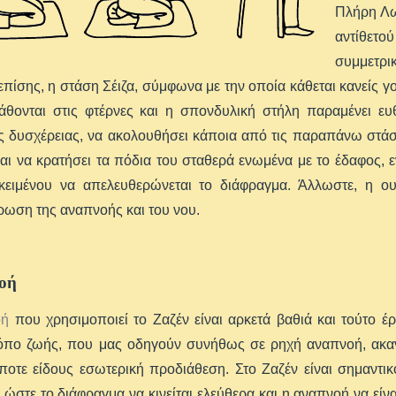
Πλήρη Λω
αντίθετ
συμμετρ
επίσης, η στάση Σέιζα, σύμφωνα με την οποία κάθεται κανείς γ
άθονται στις φτέρνες και η σπονδυλική στήλη παραμένει ευθ
 δυσχέρειας, να ακολουθήσει κάποια από τις παραπάνω στάσε
αι να κρατήσει τα πόδια του σταθερά ενωμένα με το έδαφος, ε
οκειμένου να απελευθερώνεται το διάφραγμα. Άλλωστε, η ο
ωση της αναπνοής και του νου.
οή
οή
που χρησιμοποιεί το Ζαζέν είναι αρκετά βαθιά και τούτο έρ
ρόπο ζωής, που μας οδηγούν συνήθως σε ρηχή αναπνοή, ακαν
ποτε είδους εσωτερική προδιάθεση. Στο Ζαζέν είναι σημαντι
ι ώστε το διάφραγμα να κινείται ελεύθερα και η αναπνοή να είνα