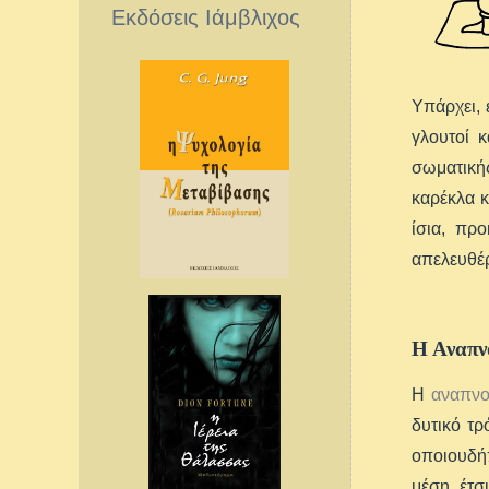
Εκδόσεις Ιάμβλιχος
Υπάρχει, 
γλουτοί κ
σωματικής
καρέκλα κ
ίσια, πρ
απελευθέρ
Η Αναπν
Η
αναπν
δυτικό τ
οποιουδή
μέση, έτσ