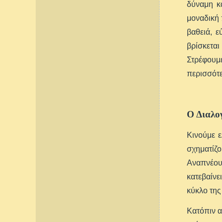
δύναμη κ
μοναδική 
βαθειά, ε
βρίσκετα
Στρέφουμε
περισσότε
Ο Διαλο
Κινούμε ε
σχηματίζ
Αναπνέου
κατεβαίνε
κύκλο της
Κατόπιν α