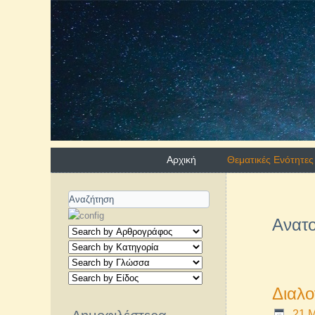
Αρχική
Θεματικές Ενότητες
Ανατ
Διαλο
21 Μ