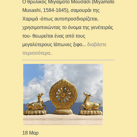
Ο θρυλικός Μιγιαμότο Μουσάσι (Miyamoto
Musashi, 1584-1645), σαμουράι της
Χαριμά -όπως αυτοπροσδιορίζεται,
χρησιμοποιώντας το όνομα της γενέτειράς
του- θεωρείται ένας από τους
μεγαλύτερους Ιάπωνες ξιφο
...
διαβάστε
περισσότερα..
18 Μαρ